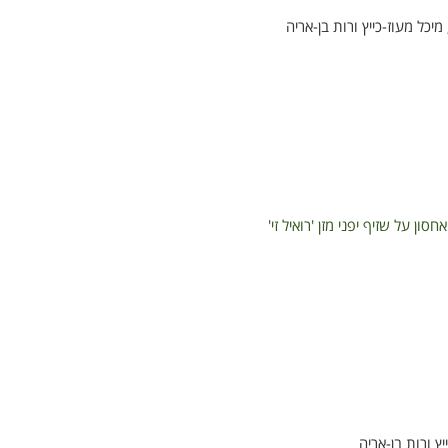
מיכל מעוז-כייץ ורות בן-אריה
על שזיף יפני מזן 'רואיל זי'
יץ ורות בן-אריה