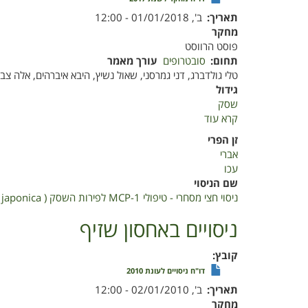
תאריך
ב', 01/01/2018 - 12:00
מחקר
פוסט הרווסט
תחום
סובטרופים
עורך מאמר
טלי גולדברג, דני גמרסני, שאול נשיץ, היבא איברהים, אלה צבילי
גידול
שסק
קרא עוד
על
ניסוי
זן הפרי
חצי
אברי
מסחרי
עכו
-
שם הניסוי
טיפולי
ניסוי חצי מסחרי - טיפולי 1-MCP לפירות השסק ( Eriobotrya japonica (, זן 'אברי' לאחר קטיף
1-
MCP
ניסויים באחסון שזיף
לפירות
השסק
קובץ
(
דו"ח ניסויים לעונת 2010
Eriobotrya
תאריך
ב', 02/01/2010 - 12:00
japonica
מחקר
(,