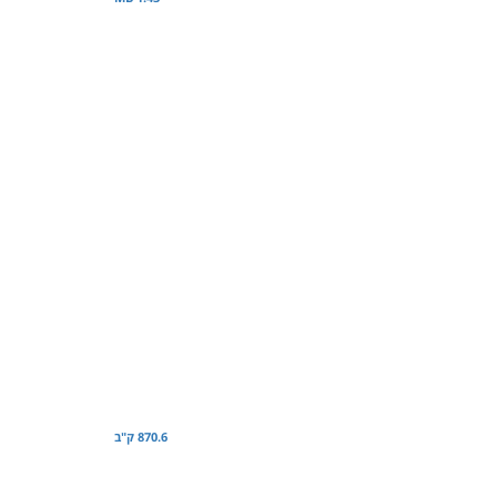
870.6 ק"ב