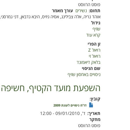
פוסט הרווסט
זן
תחום
נשירים
עורך מאמר
'אברי'
אוהד נריה, אלה צבילינג, אסיה גיזיס, היבא גדבאן, דני גמרסני, 
לאחר
גידול
קטיף
שזיף
קרא עוד
על
ניסויים
זן הפרי
באחסון
רויאל Z
שזיף
רויאל זי
בלאק דיאמונד
שם הניסוי
ניסויים באחסון שזיף
השפעת מועד הקטיף, חשיפה לסמ
קובץ
דו"ח ניסויים לעונת 2009
תאריך
ד', 09/01/2010 - 12:00
מחקר
פוסט הרווסט