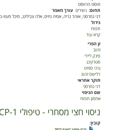
פוסט הרווסט
השתמרות
תחום
נשירים
עורך מאמר
תפוחים
דני גמרסני, אוהד נריה, אסיה גיזיס, אלה צבילינג, מיכל מעוז-כי
מזן
גידול
דלישס
תפוח
זהוב
קרא עוד
על
אחסון
זן הפרי
תפוח
זהוב
פינק ליידי
סטרקינג
גרני סמיט
דלישס זהוב
חוקר אחראי
דני גמרסני
שם הניסוי
אחסון תפוח
ניסוי חצי מסחרי - טיפולי 1-MCP לפירות השסק ( Eriobotrya japonica (, זן 'אברי' לאחר קטיף
קובץ
דו"ח מחקר לשנת 2017