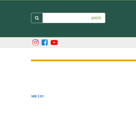
חיפוש

2.01 MB