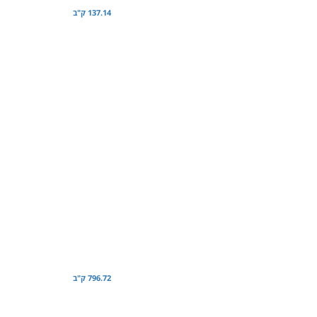
137.14 ק"ב
796.72 ק"ב