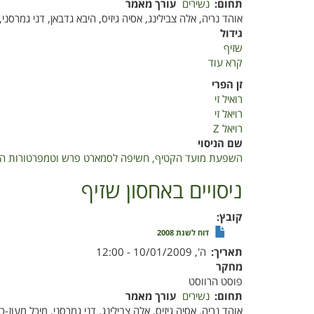
תחום
נשירים
עורך מאמר
אוהד נריה, אלה צבילינג, אסיה גיזיס, היבא גדבאן, דני גמרסני, 
גידול
שזיף
קרא עוד
על
השפעת
זן הפרי
מועד
רואיל זי
הקטיף,
רויאל זי
חשיפה
רויאל Z
לסמארט
שם הניסוי
פרש
השפעת מועד הקטיף, חשיפה לסמארט פרש וטמפרטורות האחסון 
וטמפרטורות
האחסון
ניסויים באחסון שזיף
על
שזיף
קובץ
יפני
דוח לשנת 2008
מזן
תאריך
ה', 10/01/2009 - 12:00
'רואיל
מחקר
זי'
פוסט הרווסט
תחום
נשירים
עורך מאמר
אוהד נריה, אסיה גיזיס, אלה צבילינג, דני גמרסני, מיכל מעוז-כי