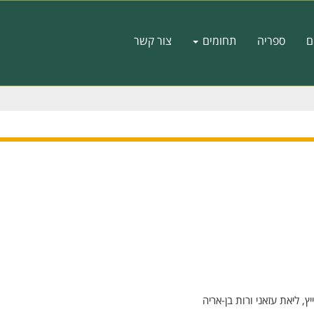
ם
ספריה
תחומים
צור קשר
יץ, ליאת עזאני ורות בן-אריה