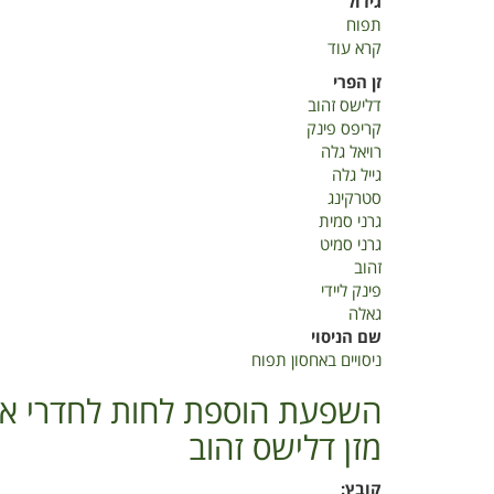
גידול
תפוח
קרא עוד
על
ניסויים
זן הפרי
באחסון
דלישס זהוב
תפוח
קריפס פינק
רויאל גלה
גייל גלה
סטרקינג
גרני סמית
גרני סמיט
זהוב
פינק ליידי
גאלה
שם הניסוי
ניסויים באחסון תפוח
השפעת הוספת לחות לחדרי אחס
מזן דלישס זהוב
קובץ