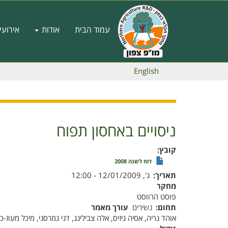
דילוג
לתוכן
Main
העיקרי
עמוד הבית
אודות
אירועי
navigation
English
ניסויים באחסון תפוח
קובץ
דוח לשנה 2008
תאריך
ג', 12/01/2009 - 12:00
מחקר
פוסט הרווסט
תחום
נשירים
עורך מאמר
אוהד נריה, אסיה גיזיס, אלה צבילינג, דני גמרסני, מיכל מעוז-כי