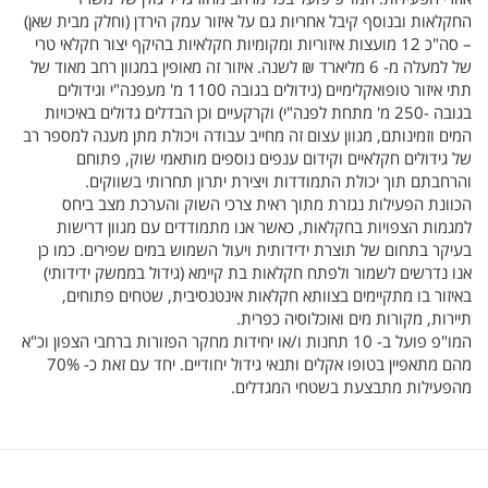
החקלאות ובנוסף קיבל אחריות גם על איזור עמק הירדן (וחלק מבית שאן)
– סה"כ 12 מועצות איזוריות ומקומיות חקלאיות בהיקף יצור חקלאי טרי
של למעלה מ- 6 מליארד ₪ לשנה. איזור זה מאופין במגוון רחב מאוד של
תתי איזור טופואקלימיים (גידולים בגובה 1100 מ' מעפנה"י וגידולים
בגובה -250 מ' מתחת לפנה"י) וקרקעיים וכן הבדלים גדולים באיכויות
המים וזמינותם, מגוון עצום זה מחייב עבודה ויכולת מתן מענה למספר רב
של גידולים חקלאיים וקידום ענפים נוספים מותאמי שוק, פתוחם
והרחבתם תוך יכולת התמודדות ויצירת יתרון תחרותי בשווקים.
הכוונת הפעילות נגזרת מתוך ראית צרכי השוק והערכת מצב ביחס
למגמות הצפויות בחקלאות, כאשר אנו מתמודדים עם מגוון דרישות
בעיקר בתחום של תוצרת ידידותית ויעול השמוש במים שפירים. כמו כן
אנו נדרשים לשמור ולפתח חקלאות בת קיימא (גידול בממשק ידידותי)
באיזור בו מתקיימים בצוותא חקלאות אינטנסיבית, שטחים פתוחים,
תיירות, מקורות מים ואוכלוסיה כפרית.
המו"פ פועל ב- 10 תחנות ו/או יחידות מחקר הפזורות ברחבי הצפון וכ"א
מהם מתאפיין בטופו אקלים ותנאי גידול יחודיים. יחד עם זאת כ- 70%
מהפעילות מתבצעת בשטחי המגדלים.