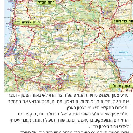
מו"פ צפון משמש כיחידת המו"פ של היצור החקלאי באזור הצפון - תוצר
איחוד של יחידות מו"פ מקומיות בצפון. מתווה, מרכז ומבצע את המחקר
והפתוח החקלאי הישומי בצפון הארץ.
מו"פ צפון הוא המו"פ האזורי הפריפריאלי הגדול ביותר, היקפו ומס'
החוקרים המועסקים בו מאפשרים גמישות תפעולית ומתן מענה איכותי
לצרכי איזור הצפון כולו .
אזורי הפעילות: המו"פ פועל בכל מרחב מחוז גליל גולן של משרד