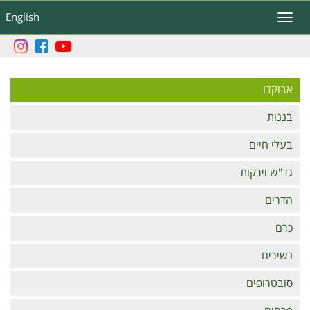
דילוג
English
Toggle
לתוכן
navigation
העיקרי
Branches
אבוקדו
בננות
בעלי חיים
גד"ש וירקות
הדרים
כרם
נשירים
סובטרופים