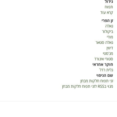
גידול
תפוח
קרא עוד
על
זני
זן הפרי
תפוח
גאלה
חלקות
ביקולור
מבחן
מודי
פיכמן
גאלה סטאר
מתתיהו
דיווין
2020
מג'סטי
סטורי אינורד
חוקר אחראי
גלית רדל
שם הניסוי
זני תפוח חלקות מבחן
מנוי בRSS לזני תפוח חלקות מבחן