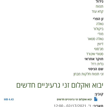
גידול
תפוח
קרא עוד
על
זני
זן הפרי
תפוח
גאלה
חלקות
ביקולור
מבחן
מודי
פיכמן
גאלה סטאר
מתתיהו
דיווין
2020
מג'סטי
סטורי אינורד
חוקר אחראי
גלית רדל
שם הניסוי
זני תפוח חלקות מבחן
יבוא ואקלום זני גרעיניים חדשים
קובץ
יבוא ואקלום זני גרעיניים חדשים
4.43 MB
תאריך
ד', 02/17/2021 - 12:00