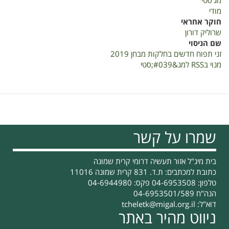
מג'סטי
מבחן
מודי
2019
חוקר אחראי
שרוליק דורון
שם הניסוי
זני תפוח חדשים בחלקות מבחן 2019
מנוי בRSS למג&#039;סטי
שמרו על קשר
בית מיג"ל אזור תעשיה דרומי קרית שמונה
כתובת למכתבים: ת.ד. 831 קרית שמונה 11016
טלפון: 04-6953508 פקס: 04-6944980
הנה"ח 04-6953501/589
דוא"ל:
tcheletk@migal.org.il
ניווט מהיר באתר