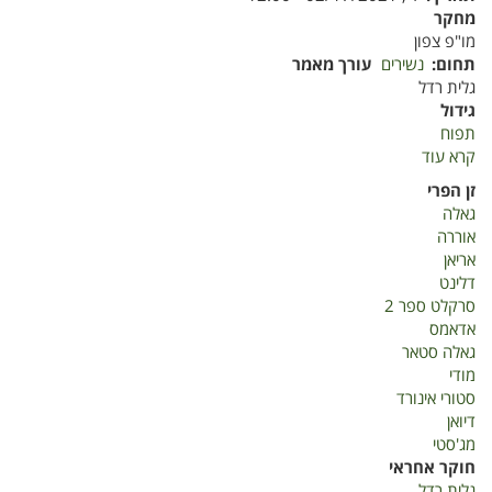
מחקר
מו"פ צפון
תחום
נשירים
עורך מאמר
גלית רדל
גידול
תפוח
קרא עוד
על
יבוא
זן הפרי
ואקלום
גאלה
זני
אוררה
גרעיניים
אריאן
חדשים
דלינט
סרקלט ספר 2
אדאמס
גאלה סטאר
מודי
סטורי אינורד
דיואן
מג'סטי
חוקר אחראי
גלית רדל