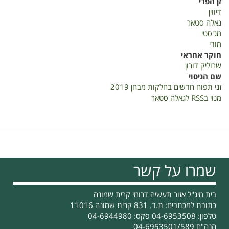
זן הפרי
תפוח
דיווין
חדשים
גאלה סטאר
בחלקות
מג'סטי
מבחן
מודי
2019
חוקר אחראי
שרוליק דורון
שם הניסוי
זני תפוח חדשים בחלקות מבחן 2019
מנוי בRSS לגאלה סטאר
שמרו על קשר
בית מיג"ל אזור תעשיה דרומי קרית שמונה
כתובת למכתבים: ת.ד. 831 קרית שמונה 11016
טלפון: 04-6953508 פקס: 04-6944980
הנה"ח 04-6953501/589