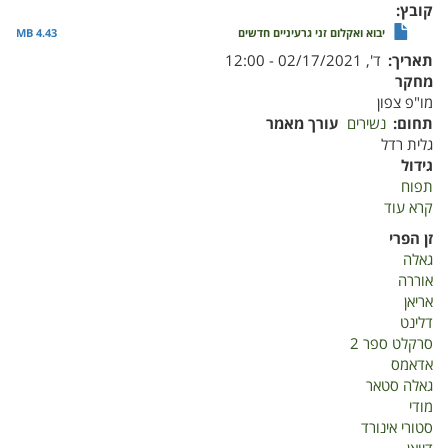
קובץ
יבוא ואקלום זני גרעיניים חדשים
4.43 MB
תאריך
ד', 02/17/2021 - 12:00
מחקר
מו"פ צפון
תחום
נשירים
עורך מאמר
גלית רדל
גידול
תפוח
קרא עוד
על
יבוא
זן הפרי
ואקלום
גאלה
זני
אוררה
גרעיניים
אריאן
חדשים
דלינט
סרקלט ספר 2
אדאמס
גאלה סטאר
מודי
סטורי אינורד