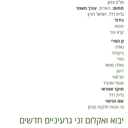
מו"פ צפון
תחום
נשירים
עורך מאמר
גלית רדל, ישראל דורון
גידול
תפוח
קרא עוד
על
זני
זן הפרי
תפוח
גאלה
חלקות
ביקולור
מבחן
מודי
פיכמן
גאלה סטאר
מתתיהו
דיווין
2020
מג'סטי
סטורי אינורד
חוקר אחראי
גלית רדל
שם הניסוי
זני תפוח חלקות מבחן
יבוא ואקלום זני גרעיניים חדשים