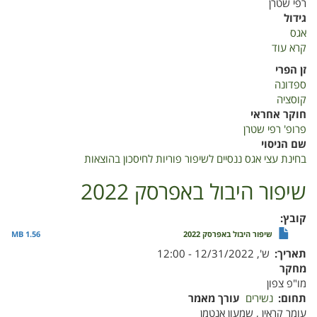
רפי שטרן
גידול
אגס
קרא עוד
על
בחינת
זן הפרי
עצי
ספדונה
אגס
קוסציה
ננסיים
חוקר אחראי
לשיפור
פרופ' רפי שטרן
פוריות
שם הניסוי
לחיסכון
בחינת עצי אגס ננסיים לשיפור פוריות לחיסכון בהוצאות
בהוצאות
שיפור היבול באפרסק 2022
קובץ
שיפור היבול באפרסק 2022
1.56 MB
תאריך
ש', 12/31/2022 - 12:00
מחקר
מו"פ צפון
תחום
נשירים
עורך מאמר
עומר קראין , שמעון אנטמן