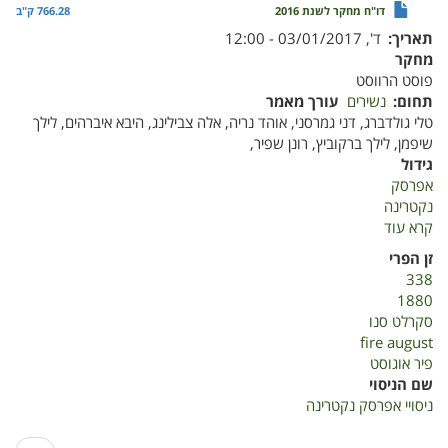
דו"ח מחקר לשנת 2016
766.28 ק"ב
תאריך
ד', 03/01/2017 - 12:00
מחקר
פוסט הרווסט
תחום
נשירים
עורך מאמר
טלי גולדברג, דני גמרסני, אוהד נריה, אלה צבילינג, היבא איברהים, לילך
שיפמן, לילך ברקוביץ, רונן שפיר,
גידול
אפרסק
נקטרינה
קרא עוד
על
ניסויי
זן הפרי
אפרסק
338
נקטרינה
1880
סקרלט סנו
fire august
פיר אוגוסט
שם הניסוי
ניסויי אפרסק נקטרינה
דפדוף