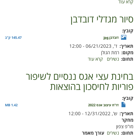
קרא עוד
על
המלצות
לטיפול
סיור מגדלי דובדבן
בפירות
נשירים
קובץ
בקטיף
דובדבן.jpg
145.47 ק"ב
ובאחסון
תאריך
ד', 06/21/2023 - 12:00
מקום
רמת הגולן
תחום
נשירים
קרא עוד
על
סיור
מגדלי
בחינת עצי אגס ננסיים לשיפור
דובדבן
פוריות לחיסכון בהוצאות
קובץ
דו"ח עיצוב אגס 2022
1.42 MB
תאריך
ש', 12/31/2022 - 12:00
מחקר
מו"פ צפון
תחום
נשירים
עורך מאמר