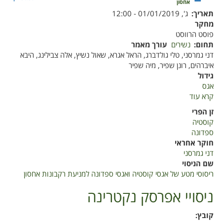
אחסון
תאריך
ג', 01/01/2019 - 12:00
מחקר
פוסט הרווסט
תחום
נשירים
עורך מאמר
דני גמרסני, טלי גולדברג, הראל אגרא, שאול נשיץ, אלה צבילינג, היבא
איברהים, רונן שפיר, מיה שפיר
גידול
אגס
קרא עוד
על
ריסוסי
זן הפרי
מטע
קוסטיה
של
ספדונה
אגסי
חוקר אחראי
קוסטיה
דני גמרסני
ואגסי
שם הניסוי
ספדונה
ריסוסי מטע של אגסי קוסטיה ואגסי ספדונה למניעת רקבונות אחסון
למניעת
רקבונות
ניסויי אפרסק נקטרינה
אחסון
קובץ