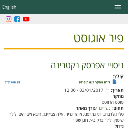
דילוג
English
Toggle
לתוכן
navigation
העיקרי
פיר אוגוסט
ניסויי אפרסק נקטרינה
קובץ
דו"ח מחקר לשנת 2016
766.28 ק"ב
תאריך
ד', 03/01/2017 - 12:00
מחקר
פוסט הרווסט
תחום
נשירים
עורך מאמר
טלי גולדברג, דני גמרסני, אוהד נריה, אלה צבילינג, היבא איברהים, לילך
שיפמן, לילך ברקוביץ, רונן שפיר,
גידול