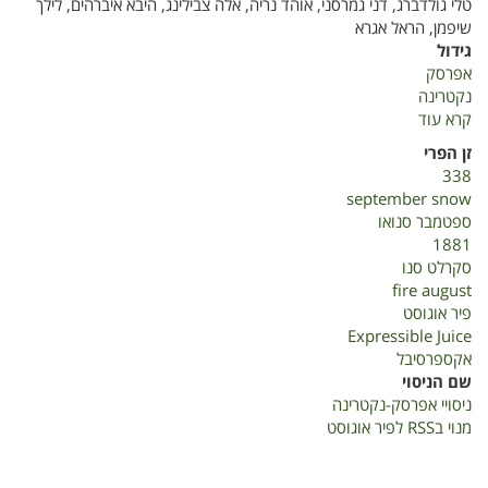
טלי גולדברג, דני גמרסני, אוהד נריה, אלה צבילינג, היבא איברהים, לילך
שיפמן, הראל אגרא
גידול
אפרסק
נקטרינה
קרא עוד
על
ניסויי
זן הפרי
אפרסק-נקטרינה
338
september snow
ספטמבר סנואו
1881
סקרלט סנו
fire august
פיר אוגוסט
Expressible Juice
אקספרסיבל
שם הניסוי
ניסויי אפרסק-נקטרינה
מנוי בRSS לפיר אוגוסט