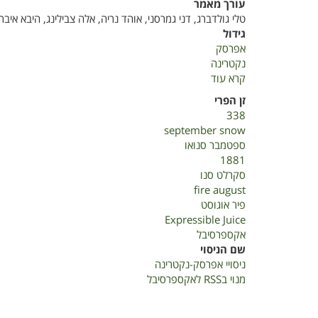
עורך מאמר
טלי גולדברג, דני גמרסני, אוהד נריה, אלה צבילינג, היבא איב
גידול
אפרסק
נקטרינה
קרא עוד
על
ניסויי
זן הפרי
אפרסק-נקטרינה
338
september snow
ספטמבר סנואו
1881
סקרלט סנו
fire august
פיר אוגוסט
Expressible Juice
אקספרסיבל
שם הניסוי
ניסויי אפרסק-נקטרינה
מנוי בRSS לאקספרסיבל