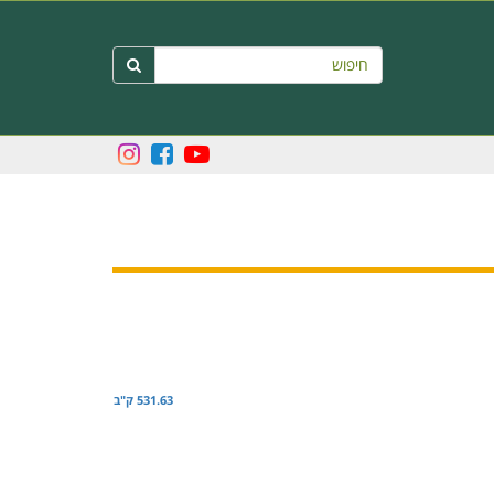
חיפוש

531.63 ק"ב