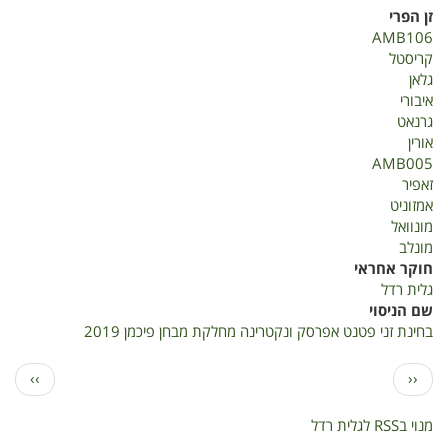
בחינת
זן הפרי
זני
AMB106
פטנט
קריסטל
אפרסק
גלאן
ונקטרינה
איבורי
חוות
גרנאט
פיכמן
אורין
2019
AMB005
זאפיר
אמזוניט
מונוואל
מונלב
חוקר אחראי
גלית רדל
שם הניסוי
בחינת זני פטנט אפרסק ונקטרינה מחלקת מבחן פיכמן 2019
דפדוף
הדף
הדף
››
‹‹
הקודם
הבא
מנוי בRSS לגלית רדל