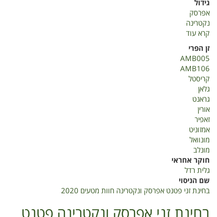
גידול
אפרסק
נקטרינה
קרא עוד
על
בחינת
זן הפרי
זני
AMB005
פטנט
AMB106
אפרסק
קריסטל
ונקטרינה
גלאן
חוות
גראנט
מטעים
אורין
2020
זאפיר
אמזוניט
מונוואל
מונלב
חוקר אחראי
גלית רדל
שם הניסוי
בחינת זני פטנט אפרסק ונקטרינה חוות מטעים 2020
בחינת זני אפרסק ונקטרינה פטנט