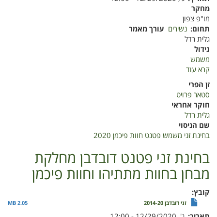
מחקר
מו"פ צפון
תחום
נשירים
עורך מאמר
גלית רדל
גידול
משמש
קרא עוד
על
בחינת
זן הפרי
זני
סטאר פרויט
משמש
חוקר אחראי
פטנט
גלית רדל
חוות
שם הניסוי
פיכמן
בחינת זני משמש פטנט חוות פיכמן 2020
2020
בחינת זני פטנט דובדבן מחלקת
מבחן בחוות מתתיהו וחוות פיכמן
קובץ
זני דובדבן 2014-20
2.05 MB
תאריך
ג', 12/29/2020 - 12:00