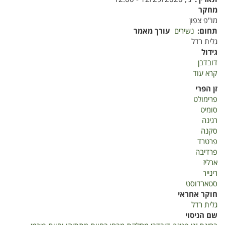
מחקר
מו"פ צפון
תחום
נשירים
עורך מאמר
גלית רדל
גידול
דובדבן
קרא עוד
על
בחינת
זן הפרי
זני
פרימולט
פטנט
סומיט
דובדבן
רגינה
מחלקת
סקנה
מבחן
פרטרד
בחוות
פרדיבה
מתתיהו
ארליז
וחוות
רינייר
פיכמן
סטארדוסט
חוקר אחראי
גלית רדל
שם הניסוי