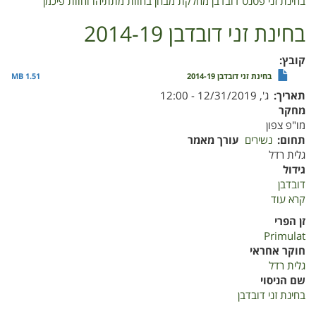
בחינת זני פטנט דובדבן מחלקת מבחן בחוות מתתיהו וחוות פיכמן
בחינת זני דובדבן 2014-19
קובץ
בחינת זני דובדבן 2014-19
1.51 MB
תאריך
ג', 12/31/2019 - 12:00
מחקר
מו"פ צפון
תחום
נשירים
עורך מאמר
גלית רדל
גידול
דובדבן
קרא עוד
על
בחינת
זן הפרי
זני
Primulat
דובדבן
חוקר אחראי
2014-
גלית רדל
19
שם הניסוי
בחינת זני דובדבן