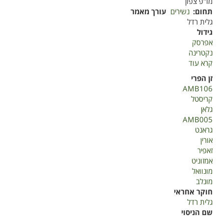
מו"פ צפון
תחום
נשירים
עורך מאמר
גלית רדל
גידול
אפרסק
נקטרינה
קרא עוד
על
בחינת
זן הפרי
זני
AMB106
אפרסק
קריסטל
ונקטרינה
גלאן
מתיתיהו
AMB005
2021
גראנט
אורין
זאפיר
אמזוניט
מונוואל
מונלב
חוקר אחראי
גלית רדל
שם הניסוי