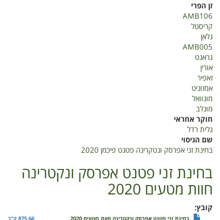
בחינת
זן הפרי
זני
AMB106
אפרסק
קריסטל
ונקטרינה
גלאן
פטנט
AMB005
פיכמן
גראנט
2020
אורין
זאפיר
אמזוניט
מונוואל
מונלב
חוקר אחראי
גלית רדל
שם הניסוי
בחינת זני אפרסק ונטקרינה פטנט פיכמן 2020
בחינת זני פטנט אפרסק ונקטרינה
חוות מטעים 2020
קובץ
בחינת זני פטנט אפרסק ונקטרינה חוות מטעים 2020
875.66 ק"ב