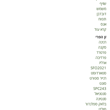
שזיף
משמש
דובדבן
תפוח
אגס
קרא עוד
על
אינטרודוקציה
זן הפרי
בנשירים
רגינה
סקנה
פרטרד
פרדיבה
ארליז
SFO2021
סטארדוסט
רנייר ספורט
סונט
SPC243
סנטניאל
סנטינה
בלאק ספלנדור
סולדן