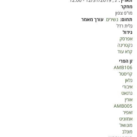
תאריך
ג', 12/31/2019 - 12:00
מחקר
מו"פ צפון
תחום
נשירים
עורך מאמר
גלית רדל
גידול
אפרסק
נקטרינה
קרא עוד
על
בחינת
זן הפרי
זני
AMB106
פטנט
קריסטל
אפרסק
גלאן
ונקטרינה
איבורי
חוות
גרנאט
פיכמן
אורין
2019
AMB005
זאפיר
אמזוניט
מונוואל
מונלב