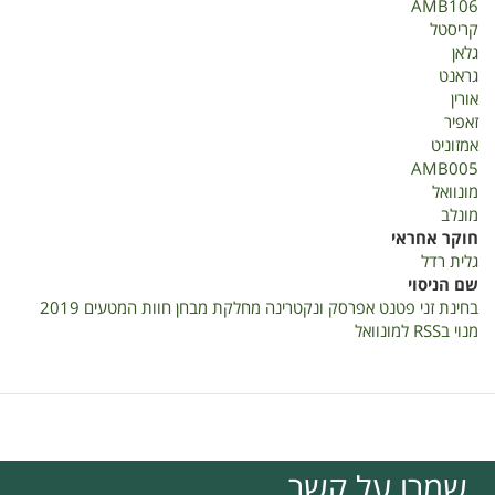
AMB106
אפרסק
קריסטל
ונקטרינה
גלאן
פטנט
גראנט
חוות
אורין
מטעים
זאפיר
2019
אמזוניט
AMB005
מונוואל
מונלב
חוקר אחראי
גלית רדל
שם הניסוי
בחינת זני פטנט אפרסק ונקטרינה מחלקת מבחן חוות המטעים 2019
מנוי בRSS למונוואל
שמרו על קשר