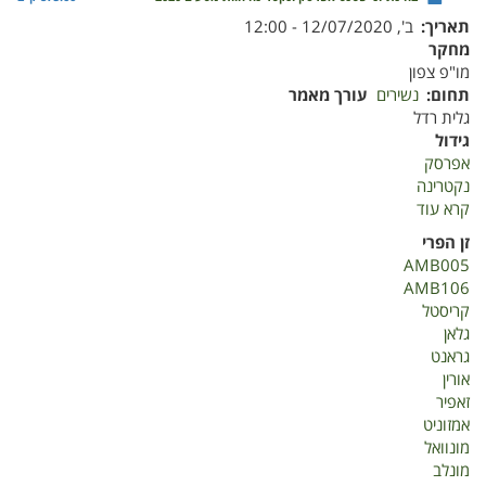
תאריך
ב', 12/07/2020 - 12:00
מחקר
מו"פ צפון
תחום
נשירים
עורך מאמר
גלית רדל
גידול
אפרסק
נקטרינה
קרא עוד
על
בחינת
זן הפרי
זני
AMB005
פטנט
AMB106
אפרסק
קריסטל
ונקטרינה
גלאן
חוות
גראנט
מטעים
אורין
2020
זאפיר
אמזוניט
מונוואל
מונלב