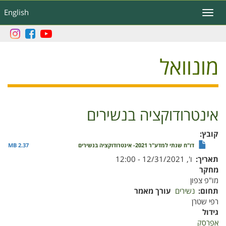
דילוג
English
Toggle
לתוכן
navigation
העיקרי
מונוואל
אינטרודוקציה בנשירים
קובץ
דו"ח שנתי למדע"ר 2021- אינטרודוקציה בנשירים
2.37 MB
תאריך
ו', 12/31/2021 - 12:00
מחקר
מו"פ צפון
תחום
נשירים
עורך מאמר
רפי שטרן
גידול
אפרסק