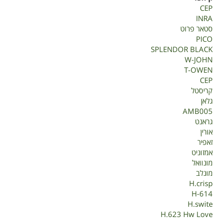
בנשירים
CEP
INRA
סטאר פרוט
PICO
SPLENDOR BLACK
W-JOHN
T-OWEN
CEP
קריסטל
גלאן
AMB005
גראנט
אורין
זאפיר
אמזוניט
מונוואל
מונלב
H.crisp
H-614
H.swite
H.623 Hw Love