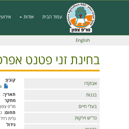
דילוג
לתוכן
Main
העיקרי
עמוד הבית
אודות
אירועי
navigation
English
בחינת זני פטנט אפרסק 
קובץ
Branches
אבוקדו
בח
תאריך
ב'
בננות
מחקר
בעלי חיים
מו"פ צפון
תחום
נ
גד"ש וירקות
גלית רדל
גידול