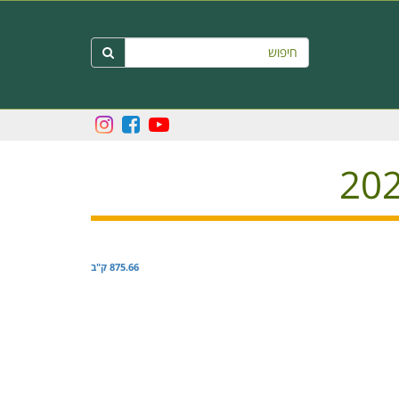
חיפוש

875.66 ק"ב