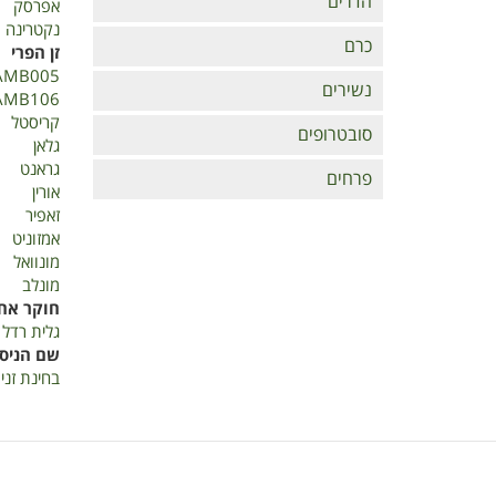
הדרים
אפרסק
נקטרינה
כרם
זן הפרי
AMB005
נשירים
AMB106
קריסטל
סובטרופים
גלאן
גראנט
פרחים
אורין
זאפיר
אמזוניט
מונוואל
מונלב
חוקר אח
גלית רדל
שם הניסו
בחינת זני