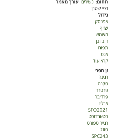
תחום
נשירים
עורך מאמר
רפי שטרן
גידול
אפרסק
שזיף
משמש
דובדבן
תפוח
אגס
קרא עוד
על
אינטרודוקציה
זן הפרי
בנשירים
רגינה
סקנה
פרטרד
פרדיבה
ארליז
SFO2021
סטארדוסט
רנייר ספורט
סונט
SPC243