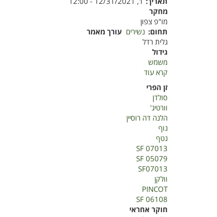
תאריך
ו', 12/31/2021 - 12:00
מחקר
מו"פ צפון
תחום
נשירים
עורך מאמר
גלית רדל
גידול
משמש
קרא עוד
על
בחינת
זן הפרי
זני
סולדן
משמש
וורטיג'
פטנט
הלנה דה רוסיין
מטעים
נוף
2021
נטף
SF 07013
SF 05079
SF07013
וולקן
PINCOT
SF 06108
חוקר אחראי