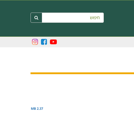
חיפוש

2.37 MB