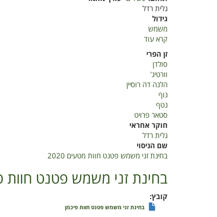
גלית רדל
גידול
משמש
קרא עוד
על
בחינת
זן הפרי
זני
סולדן
משמש
וורטיג'
פטנט
הלנה דה רוסיין
חוות
נוף
מטעים
נטף
2020
סטאר פרויט
חוקר אחראי
גלית רדל
שם הניסוי
בחינת זני משמש פטנט חוות מטעים 2020
בחינת זני משמש פטנט חוות פ
קובץ
בחינת זני משמש פטנט חוות פיכמן