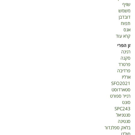
שזיף
משמש
דובדבן
תפוח
אגס
קרא עוד
על
אינטרודוקציה
זן הפרי
בנשירים
רגינה
סקנה
פרטרד
פרדיבה
ארליז
SFO2021
סטארדוסט
רנייר ספורט
סונט
SPC243
סנטניאל
סנטינה
בלאק ספלנדור
סולדן