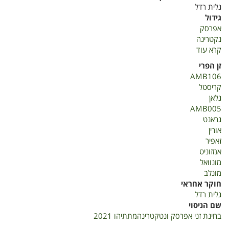
גלית רדל
גידול
אפרסק
נקטרינה
קרא עוד
על
בחינת
זן הפרי
זני
AMB106
אפרסק
קריסטל
ונקטרינה
גלאן
מתיתיהו
AMB005
2021
גראנט
אורין
זאפיר
אמזוניט
מונוואל
מונלב
חוקר אחראי
גלית רדל
שם הניסוי
בחינת זני אפרסק ונטקטרינהמתתיהו 2021