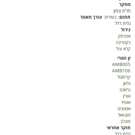
מחקר
מו"פ צפון
תחום
נשירים
עורך מאמר
גלית רדל
גידול
אפרסק
נקטרינה
קרא עוד
על
בחינת
זן הפרי
זני
AMB005
פטנט
AMB106
אפרסק
קריסטל
ונקטרינה
גלאן
חוות
גראנט
מטעים
אורין
2020
זאפיר
אמזוניט
מונוואל
מונלב
חוקר אחראי
גלית רדל