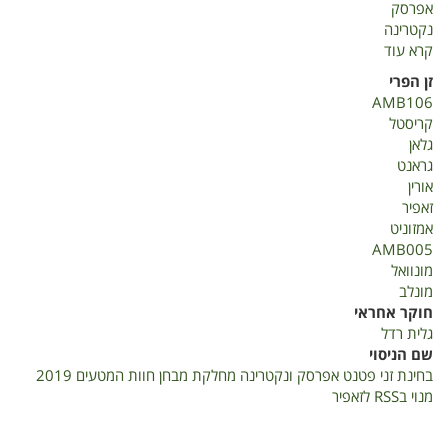
אפרסק
נקטרינה
קרא עוד
על
בחינת
זן הפרי
זני
AMB106
אפרסק
קריסטל
ונקטרינה
גלאן
פטנט
גראנט
חוות
אורין
מטעים
זאפיר
2019
אמזוניט
AMB005
מונוואל
מונלב
חוקר אחראי
גלית רדל
שם הניסוי
בחינת זני פטנט אפרסק ונקטרינה מחלקת מבחן חוות המטעים 2019
מנוי בRSS לזאפיר