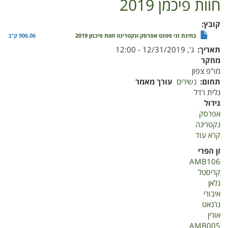
חוות פיכמן 2019
קובץ
בחינת זני פטנט אפרסק ונקטרינה חוות פיכמן 2019
906.06 ק"ב
תאריך
ג', 12/31/2019 - 12:00
מחקר
מו"פ צפון
תחום
נשירים
עורך מאמר
גלית רדל
גידול
אפרסק
נקטרינה
קרא עוד
על
בחינת
זן הפרי
זני
AMB106
פטנט
קריסטל
אפרסק
גלאן
ונקטרינה
איבורי
חוות
גרנאט
פיכמן
אורין
2019
AMB005