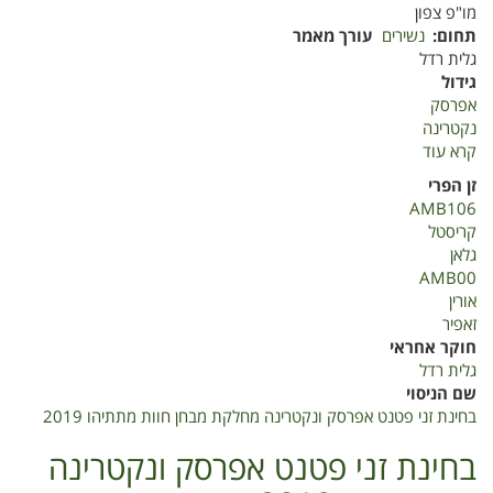
מו"פ צפון
תחום
נשירים
עורך מאמר
גלית רדל
גידול
אפרסק
נקטרינה
קרא עוד
על
בחינת
זן הפרי
זני
AMB106
פטנט
קריסטל
אפרסק
גלאן
ונקטרינה
AMB00
חוות
אורין
מתתיהו
זאפיר
2019
חוקר אחראי
גלית רדל
שם הניסוי
בחינת זני פטנט אפרסק ונקטרינה מחלקת מבחן חוות מתתיהו 2019
בחינת זני פטנט אפרסק ונקטרינה