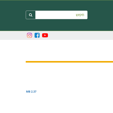
חיפוש

2.37 MB