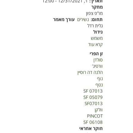
תאריך
ו', 12/31/2021 - 12:00
מחקר
מו"פ צפון
תחום
נשירים
עורך מאמר
גלית רדל
גידול
משמש
קרא עוד
על
בחינת
זן הפרי
זני
סולדן
משמש
וורטיג'
פטנט
הלנה דה רוסיין
מטעים
נוף
2021
נטף
SF 07013
SF 05079
SF07013
וולקן
PINCOT
SF 06108
חוקר אחראי