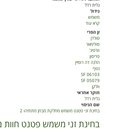
גלית רדל
גידול
משמש
קרא עוד
על
בחינת
זן הפרי
זני
סולדן
משמש
סולימאר
חוות
וורטיג'
מתתיהו
פריסון
2019
הלנה דה רוסיין
נטף
SF 06103
SF 05079
וולקן
חוקר אחראי
גלית רדל
שם הניסוי
בחינת זני פטנט משמש מחלקת מבחן מתתיהו 2
בחינת זני משמש פטנט חוות מטעי