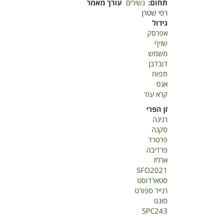
תחום
נשירים
עורך מאמר
רפי שטרן
גידול
אפרסק
שזיף
משמש
דובדבן
תפוח
אגס
קרא עוד
על
אינטרודוקציה
זן הפרי
בנשירים
רגינה
סקנה
פרטרד
פרדיבה
ארליז
SFO2021
סטארדוסט
רנייר ספורט
סונט
SPC243