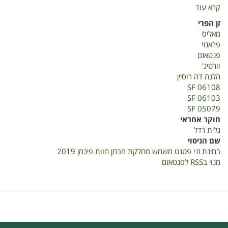
קרא עוד
על
בחינת
זן הפרי
זני
מאליס
משמש
פראנזי
פטנט
פנטאזם
חוות
וורטיג'
פיכמן
הלנה דה רוסיין
SF 06108
SF 06103
SF 05079
חוקר אחראי
גלית רדל
שם הניסוי
בחינת זני פטנט משמש מחלקת מבחן חוות פיכמן 2019
מנוי בRSS לפנטאזם