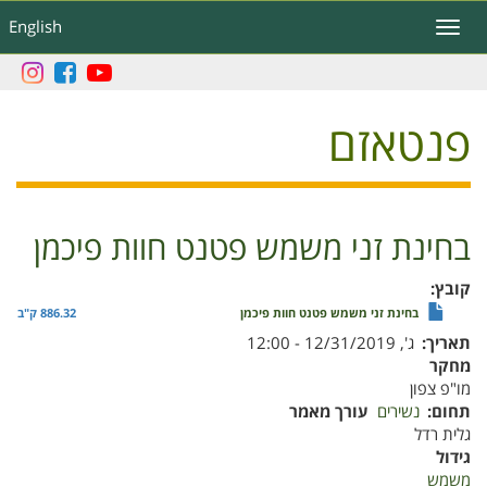
דילוג
English
Toggle
לתוכן
navigation
העיקרי
פנטאזם
בחינת זני משמש פטנט חוות פיכמן
קובץ
בחינת זני משמש פטנט חוות פיכמן
886.32 ק"ב
תאריך
ג', 12/31/2019 - 12:00
מחקר
מו"פ צפון
תחום
נשירים
עורך מאמר
גלית רדל
גידול
משמש