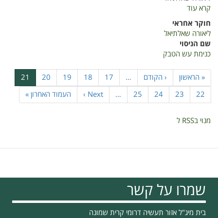
קרא עוד
על
כנימת
חוקר אחראי
עש
ליאורה שאלתיאל
הטבק
שם הניסוי
כנימת עש הטבק
דפדוף
דף
« הראשון
הדף
‹ הקודם
…
דף
17
דף
18
דף
19
דף
20
דף
21
ראשון
הקודם
נוכחי
דף
22
דף
23
דף
24
דף
25
…
הדף
Next ›
הדף
העמוד האחרון »
הבא
האחרון
מנוי בRSS ל
שמרו על קשר
בית מיג"ל אזור תעשיה דרומי קרית שמונה