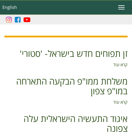
דילוג
English
Toggle
לתוכן
navigation
העיקרי
זן תפוחים חדש בישראל- 'סטורי'
קרא עוד
על
זן
תפוחים
משלחת ממו"פ הבקעה התארחה
חדש
במו"פ צפון
בישראל-
'סטורי'
קרא עוד
על
משלחת
ממו"פ
איגוד התעשיה הישראלית עלה
הבקעה
צפונה
התארחה