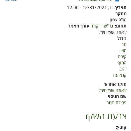
תאריך
ו', 12/31/2021 - 12:00
מחקר
מו"פ צפון
תחום
גד"ש וירקות
עורך מאמר
ליאורה שאלתיאל
גידול
גזר
מצוי
קיפח
החוף
זהוב
קרא עוד
על
מחלת
חוקר אחראי
הצהבון
ליאורה שאלתיאל
בגזר
שם הניסוי
פסילת הגזר
צרעת השקד
קובץ