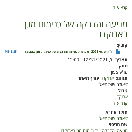
במו"פ
צפון
קרא עוד
על
איגוד
התעשיה
מניעה והדבקה של כנימות מגן
הישראלית
באבוקדו
עלה
צפונה
קובץ
דו"ח שנתי 2021- תמיכות מניעה והדבקה של כנימות מגן באבוקדו
1.25 MB
תאריך
ו', 12/31/2021 - 12:00
מחקר
מו"פ צפון
תחום
אבוקדו
עורך מאמר
ליאורה שאלתיאל
גידול
אבוקדו
קרא עוד
על
מניעה
חוקר אחראי
והדבקה
ליאורה שאלתיאל
של
שם הניסוי
כנימות
מניעה והדבקה של כנימות מגן באבוקדו