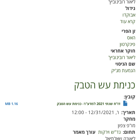
ליאור רובינוביץ'
גידול
אבוקדו
קרא עוד
על
הגמעת
זן הפרי
מג'יק
האס
פינקרטון
חוקר אחראי
ליאור רובינוביץ'
שם הניסוי
הגמעת מג'יק
כנימת עש הטבק
קובץ
דו"ח שנתי 2021 למדע"ר- כנימת עש הטבק
1.16 MB
תאריך
ו', 12/31/2021 - 12:00
מחקר
מו"פ צפון
תחום
גד"ש וירקות
עורך מאמר
ליאורה שאלתיאל