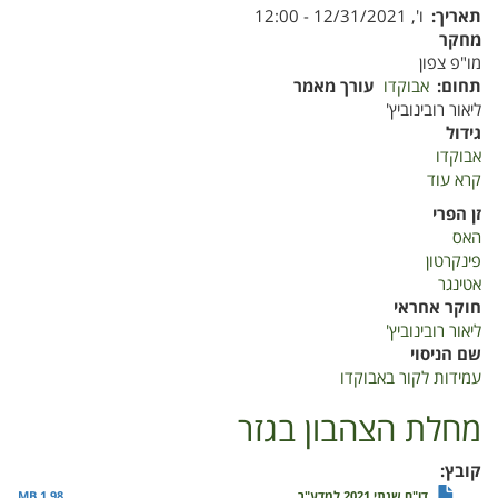
תאריך
ו', 12/31/2021 - 12:00
מחקר
מו"פ צפון
תחום
אבוקדו
עורך מאמר
ליאור רובינוביץ'
גידול
אבוקדו
קרא עוד
על
עמידות
זן הפרי
לקור
האס
באבוקדו
פינקרטון
אטינגר
חוקר אחראי
ליאור רובינוביץ'
שם הניסוי
עמידות לקור באבוקדו
מחלת הצהבון בגזר
קובץ
דו"ח שנתי 2021 למדע"ר
1.98 MB