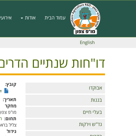
דילוג
לתוכן
Main
העיקרי
עמוד הבית
אודות
אירועי
navigation
English
דו"חות שנתיים הדרים 020
קובץ
Branches
אבוקדו
דו
תאריך
ו'
בננות
מחקר
בעלי חיים
מו"פ צפון
תחום
ה
גד"ש וירקות
צליל ברא
גידול