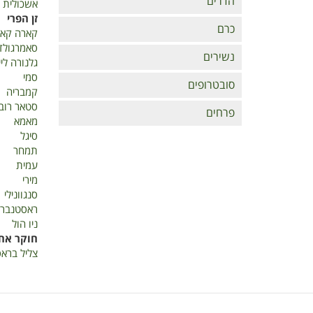
הדרים
אשכולית 
זן הפרי
כרם
קארה קא
סאמרגולד
נשירים
גלנורה ליי
סמי
סובטרופים
קמבריה
סטאר רובי
פרחים
מאמא
סיגל
תמחר
עמית
מירי
סנגוונילי
ראסטנברג
ניו הול
חוקר אח
צליל ברא