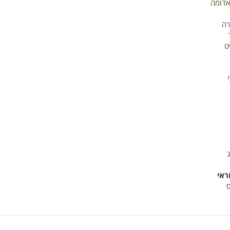
אדומה
רה
ט
ראי
ס