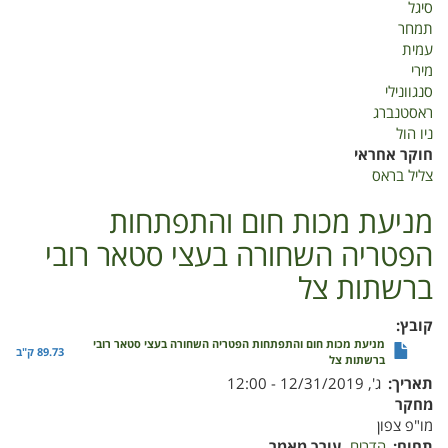
סיגל
תמחר
עמית
מירי
סנגוונילי
ראסטנברג
ניו הול
חוקר אחראי
צליל בראס
מניעת מכות חום והתפתחות
הפטריה השחורה בעצי סטאר רובי
ברשתות צל
קובץ
מניעת מכות חום והתפתחות הפטריה השחורה בעצי סטאר רובי
89.73 ק"ב
ברשתות צל
תאריך
ג', 12/31/2019 - 12:00
מחקר
מו"פ צפון
תחום
הדרים
עורך מאמר