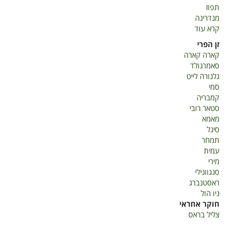
תפוז
מנדרינה
קרא עוד
על
דוח
זן הפרי
שנתי-
קארה קארה
הדרים
סאמרגולד
2019
גלנורה לייט
סמי
קמבריה
סטאר רובי
מאמא
סיגל
תמחר
עמית
מירי
סנגוונילי
ראסטנברג
ניו הול
חוקר אחראי
צליל בראס