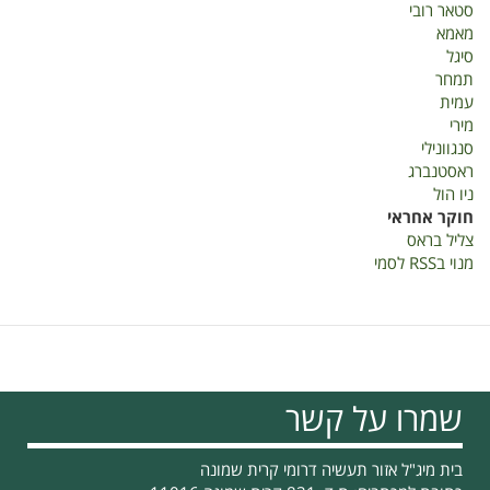
סטאר רובי
מאמא
סיגל
תמחר
עמית
מירי
סנגוונילי
ראסטנברג
ניו הול
חוקר אחראי
צליל בראס
מנוי בRSS לסמי
שמרו על קשר
בית מיג"ל אזור תעשיה דרומי קרית שמונה