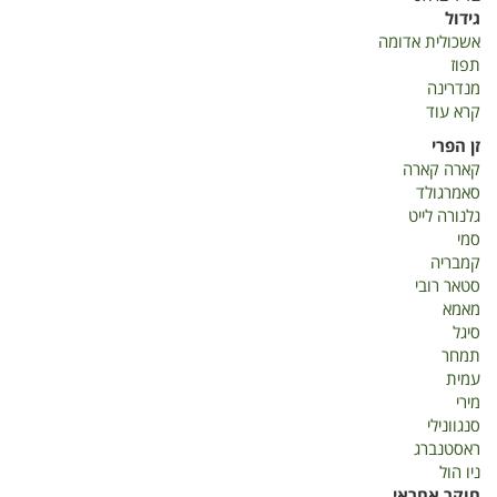
גידול
אשכולית אדומה
תפוז
מנדרינה
קרא עוד
על
דוח
זן הפרי
שנתי-
קארה קארה
הדרים
סאמרגולד
2019
גלנורה לייט
סמי
קמבריה
סטאר רובי
מאמא
סיגל
תמחר
עמית
מירי
סנגוונילי
ראסטנברג
ניו הול
חוקר אחראי