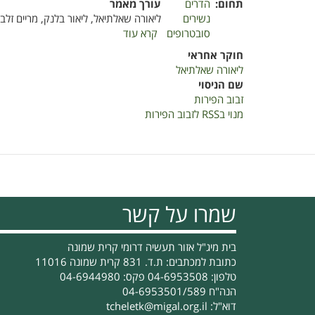
תחום
הדרים
עורך מאמר
נשירים
ליאורה שאלתיאל, ליאור בלנק, מריים זלבר
סובטרופים
קרא עוד
על
זבוב
חוקר אחראי
הפירות
ליאורה שאלתיאל
שם הניסוי
זבוב הפירות
מנוי בRSS לזבוב הפירות
שמרו על קשר
בית מיג"ל אזור תעשיה דרומי קרית שמונה
כתובת למכתבים: ת.ד. 831 קרית שמונה 11016
טלפון: 04-6953508 פקס: 04-6944980
הנה"ח 04-6953501/589
דוא"ל:
tcheletk@migal.org.il