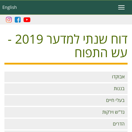
דילוג
English
Toggle
לתוכן
navigation
העיקרי
דוח שנתי למדער 2019 -
עש התפוח
Branches
אבוקדו
בננות
בעלי חיים
גד"ש וירקות
הדרים