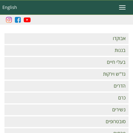
דילוג
English
Toggle
לתוכן
navigation
העיקרי
Branches
אבוקדו
בננות
בעלי חיים
גד"ש וירקות
הדרים
כרם
נשירים
סובטרופים