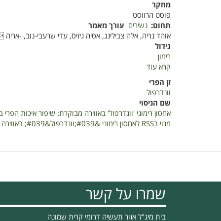
מחקר
פוסט הרווסט
תחום
נשירים
עורך מאמר
אוהד נריה, אלה צבילינג, אסיה גיזיס, עדי שרעבי-נוב, -אריה 
גידול
רימון
קרא עוד
על
אחסון
זן הפרי
רימוני
וונדרפול
'וונדרפול'
שם הניסוי
באווירה
אחסון רימוני 'וונדרפול' באווירה מבוקרת: שיפור איכות הפרי בעזר
מבוקרת:
מנוי בRSS לאחסון רימוני &#039;וונדרפול&#039; באווירה מבוקרת: שיפור איכות הפרי בעזרת עטיפה ודינוג 2006
שיפור
איכות
הפרי
בעזרת
עטיפה
ודינוג
שמרו על קשר
2006
בית מיג"ל אזור תעשיה דרומי קרית שמונה