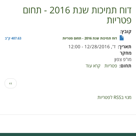
בזבוב
דוח תמיכות שנת 2016 - תחום
החיל
פטריות
השחור
(Hermatia
illucens)
קובץ
להתמודדות
דוח תמיכות שנת 2016 - תחום פטריות
407.63 ק"ב
עם
תאריך
ד', 12/28/2016 - 12:00
זבוב
מחקר
הפירות
מו"פ צפון
הים
תחום
פטריות
קרא עוד
על
-
דוח
תיכוני
תמיכות
דפדוף
ומזיקים
הדף
››
שנת
נוספים
הבא
2016
-
מנוי בRSS לפטריות
-
כנס
תחום
נשירים
פטריות
ראש
פינה
2017