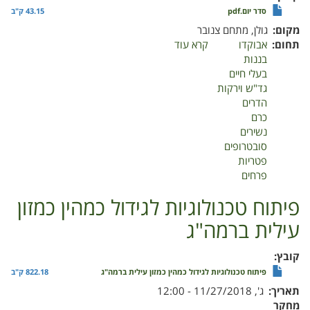
סדר יום.pdf
43.15 ק"ב
מקום
גולן, מתחם צנובר
תחום
אבוקדו
קרא עוד
על
בננות
כנס
בעלי חיים
"צמיחה
גד"ש וירקות
חדשה"
הדרים
כרם
נשירים
סובטרופים
פטריות
פרחים
פיתוח טכנולוגיות לגידול כמהין כמזון
עילית ברמה"ג
קובץ
פיתוח טכנולוגיות לגידול כמהין כמזון עילית ברמה"ג
822.18 ק"ב
תאריך
ג', 11/27/2018 - 12:00
מחקר