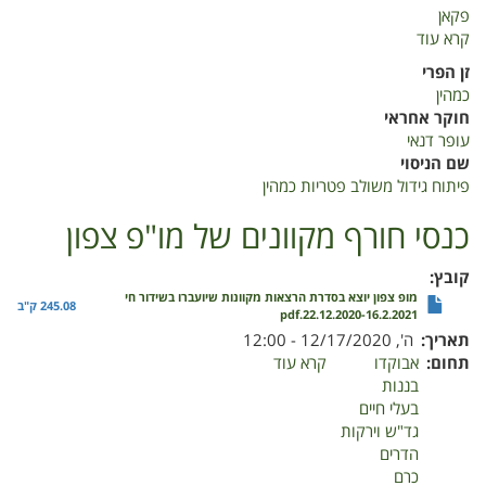
פקאן
קרא עוד
על
גידול
זן הפרי
משולב
כמהין
פטריות
חוקר אחראי
כמהין
עופר דנאי
שם הניסוי
פיתוח גידול משולב פטריות כמהין
כנסי חורף מקוונים של מו"פ צפון
קובץ
מופ צפון יוצא בסדרת הרצאות מקוונות שיועברו בשידור חי
245.08 ק"ב
22.12.2020-16.2.2021.pdf
תאריך
ה', 12/17/2020 - 12:00
תחום
אבוקדו
קרא עוד
על
בננות
כנסי
בעלי חיים
חורף
גד"ש וירקות
מקוונים
הדרים
של
כרם
מו"פ