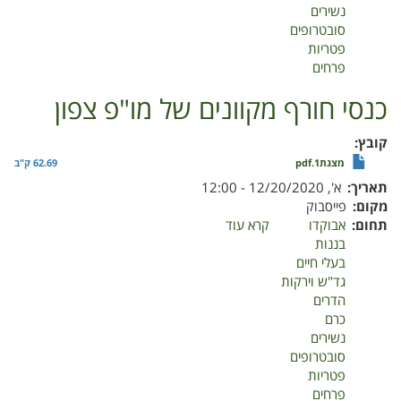
נשירים
צפון
סובטרופים
פטריות
פרחים
כנסי חורף מקוונים של מו"פ צפון
קובץ
מצגת1.pdf
62.69 ק"ב
תאריך
א', 12/20/2020 - 12:00
מקום
פייסבוק
תחום
אבוקדו
קרא עוד
על
בננות
כנסי
בעלי חיים
חורף
גד"ש וירקות
מקוונים
הדרים
של
כרם
מו"פ
נשירים
צפון
סובטרופים
פטריות
פרחים