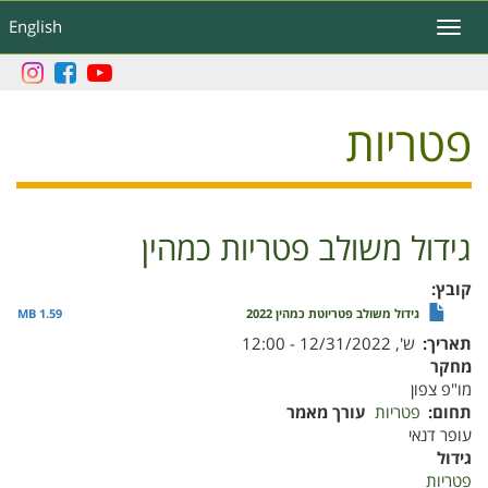
דילוג
English
Toggle
לתוכן
navigation
העיקרי
פטריות
גידול משולב פטריות כמהין
קובץ
גידול משולב פטריוטת כמהין 2022
1.59 MB
תאריך
ש', 12/31/2022 - 12:00
מחקר
מו"פ צפון
תחום
פטריות
עורך מאמר
עופר דנאי
גידול
פטריות