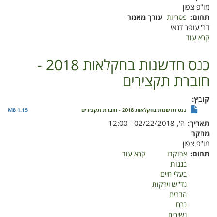
מו"פ צפון
תחום
פטריות
עורך מאמר
דר' עופר דנאי
קרא עוד
על
פיתוח
טכנולוגיות
כנס חדשנות בחקלאות 2018 -
לגידול
חוברת תקצירים
כמהין
כמזון
עילית
קובץ
ברמה"ג
כנס חדשנות בחקלאות 2018 - חוברת תקצירים
1.15 MB
תאריך
ה', 02/22/2018 - 12:00
מחקר
מו"פ צפון
תחום
אבוקדו
קרא עוד
על
בננות
כנס
בעלי חיים
חדשנות
גד"ש וירקות
בחקלאות
הדרים
2018
כרם
-
נשירים
חוברת