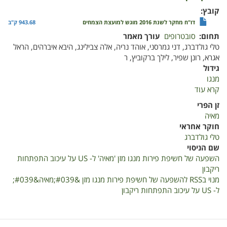
קובץ
דו"ח מחקר לשנת 2016 מוגש למועצת הצמחים
943.68 ק"ב
תחום
סובטרופים
עורך מאמר
טלי גולדברג, דני גמרסני, אוהד נריה, אלה צבילינג, היבא איברהים, הראל
אגרא, רונן שפיר, לילך ברקוביץ, ר
גידול
מנגו
קרא עוד
על
השפעה
זן הפרי
של
מאיה
חשיפת
חוקר אחראי
פירות
טלי גולדברג
מנגו
שם הניסוי
מזן
השפעה של חשיפת פירות מנגו מזן 'מאיה' ל- US על עיכוב התפתחות
'מאיה'
ריקבון
ל-
מנוי בRSS להשפעה של חשיפת פירות מנגו מזן &#039;מאיה&#039;
US
ל- US על עיכוב התפתחות ריקבון
על
עיכוב
התפתחות