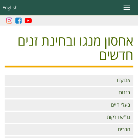
דילוג
English
Toggle
לתוכן
navigation
העיקרי
אחסון מנגו ובחינת זנים
חדשים
Branches
אבוקדו
בננות
בעלי חיים
גד"ש וירקות
הדרים