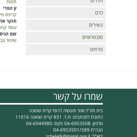
הדרים
תפוח
זן הפרי
כרם
קריפס פי
חוקר אח
נשירים
עומר קראי
שם הניסו
סובטרופים
שיפור צב
פרחים
שמרו על קשר
בית מיג"ל אזור תעשיה דרומי קרית שמונה
כתובת למכתבים: ת.ד. 831 קרית שמונה 11016
טלפון: 04-6953508 פקס: 04-6944980
הנה"ח 04-6953501/589
דוא"ל:
tcheletk@migal.org.il