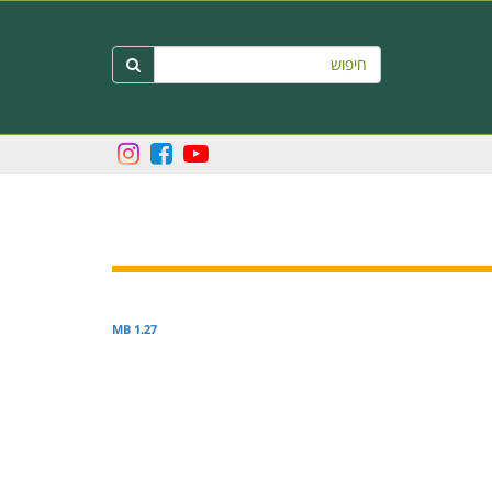
חיפוש

1.27 MB