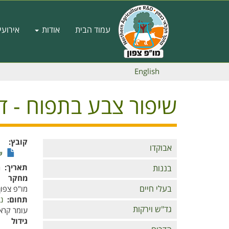
דילוג
לתוכן
Main
העיקרי
עמוד הבית
אודות
אירועי
navigation
English
שיפור צבע בתפוח - דוח מסכם
קובץ
Branches
אבוקדו
שי
תאריך
ה'
בננות
מחקר
בעלי חיים
מו"פ צפון
תחום
נ
גד"ש וירקות
עומר קראי
גידול