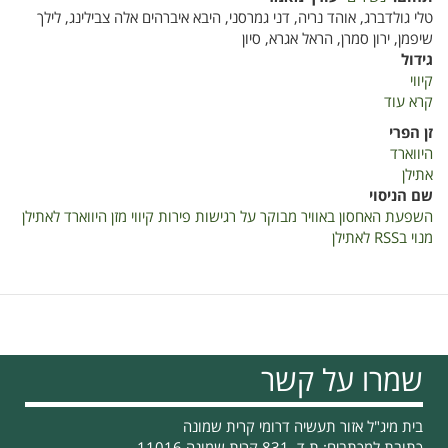
טלי גולדברג, אוהד נריה, דני גמרסני, היבא איברהים אלה צבילינג, לילך
שיפמן, ירון סמרן, הראל אגרא, סיון
גידול
קיווי
קרא עוד
על
השפעת
זן הפרי
האחסון
היווארד
באוויר
אתילן
מבוקר
שם הניסוי
על
השפעת האחסון באוויר מבוקר על רגישות פירות קיווי מזן היווארד לאתילן
רגישות
מנוי בRSS לאתילן
פירות
קיווי
מזן
היווארד
לאתילן
שמרו על קשר
בית מיג"ל אזור תעשיה דרומי קרית שמונה