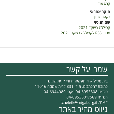
קרא עוד
על
קסיללה
חוקר אחראי
רקפת שרון
שם הניסוי
קסיללה בשקד 2021
מנוי בRSS לקסיללה בשקד 2021
שמרו על קשר
בית מיג"ל אזור תעשיה דרומי קרית שמונה
כתובת למכתבים: ת.ד. 831 קרית שמונה 11016
טלפון: 04-6953508 פקס: 04-6944980
הנה"ח 04-6953501/589
דוא"ל:
tcheletk@migal.org.il
ניווט מהיר באתר