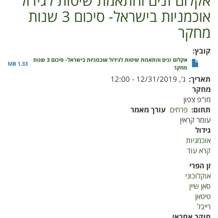
אקלום זנים והתאמת שיטות לגידול
אוכמניות בישראל- סיכום 3 שנות
מחקר
קובץ
אקלום זנים והתאמת שיטות לגידול אוכמניות בישראל- סיכום 3 שנות
1.33 MB
מחקר
תאריך
ג', 12/31/2019 - 12:00
מחקר
מו"פ צפון
תחום
פרחים
עורך מאמר
עומר קראין
גידול
אוכמניות
קרא עוד
על
אקלום
זן הפרי
זנים
אוקלוכוני
והתאמת
סאן שיין
שיטות
טיטאן
לגידול
רייבל
אוכמניות
חוקר אחראי