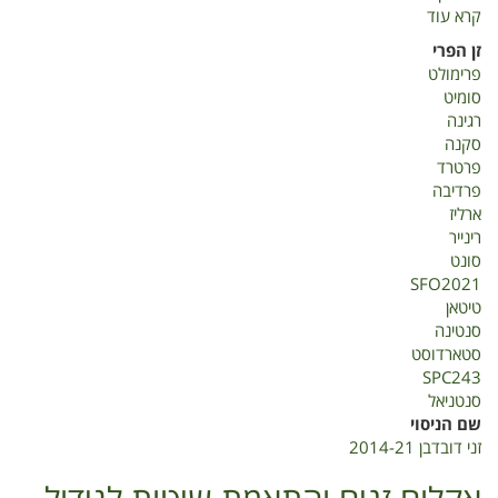
קרא עוד
על
זני
זן הפרי
דובדבן
פרימולט
2014-
סומיט
21
רגינה
סקנה
פרטרד
פרדיבה
ארליז
רינייר
סונט
SFO2021
טיטאן
סנטינה
סטארדוסט
SPC243
סנטניאל
שם הניסוי
זני דובדבן 2014-21