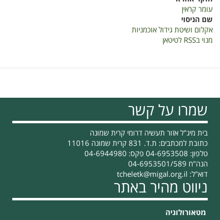
בישראל-
עומר קראין
סיכום
שם הניסוי
3
אקלום ושיטת גידול אוכמניות
שנות
מנוי בRSS לטיטאן
מחקר
שמרו על קשר
בית מיג"ל אזור תעשיה דרומי קרית שמונה
כתובת למכתבים: ת.ד. 831 קרית שמונה 11016
טלפון: 04-6953508 פקס: 04-6944980
הנה"ח 04-6953501/589
דוא"ל:
tcheletk@migal.org.il
ניווט מהיר באתר
מטאורולוגיה