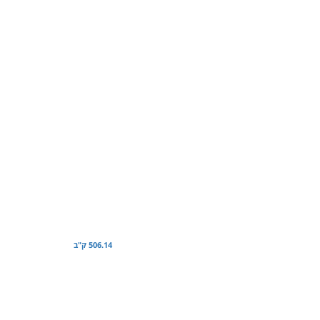
506.14 ק"ב