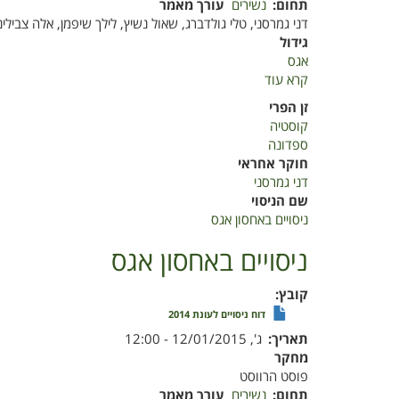
תחום
נשירים
עורך מאמר
דני גמרסני, טלי גולדברג, שאול נשיץ, לילך שיפמן, אלה צבילינג
גידול
אגס
קרא עוד
על
ניסויים
זן הפרי
באחסון
קוסטיה
אגס
ספדונה
חוקר אחראי
דני גמרסני
שם הניסוי
ניסויים באחסון אגס
ניסויים באחסון אגס
קובץ
דוח ניסויים לעונת 2014
תאריך
ג', 12/01/2015 - 12:00
מחקר
פוסט הרווסט
תחום
נשירים
עורך מאמר