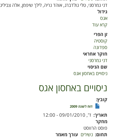
דני גמרסני, טלי גולדברג, אוהד נריה, לילך שיפמן, אלה צבילינג
גידול
אגס
קרא עוד
על
ניסויים
זן הפרי
באחסון
קוסטיה
אגס
ספדונה
חוקר אחראי
דני גמרסני
שם הניסוי
ניסויים באחסון אגס
ניסויים באחסון אגס
קובץ
דוח לשנה 2009
תאריך
ד', 09/01/2010 - 12:00
מחקר
פוסט הרווסט
תחום
נשירים
עורך מאמר