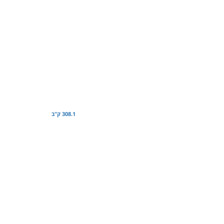
308.1 ק"ב