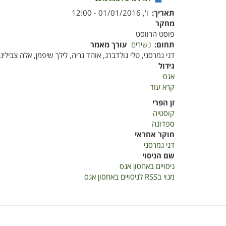
תאריך
ו', 01/01/2016 - 12:00
מחקר
פוסט הרווסט
תחום
נשירים
עורך מאמר
דני גמרסני, טלי גולדברג, אוהד נריה, לילך שיפמן, אלה צבילינ
גידול
אגס
קרא עוד
על
ניסויים
זן הפרי
באחסון
קוסטיה
אגס
ספדונה
חוקר אחראי
דני גמרסני
שם הניסוי
ניסויים באחסון אגס
מנוי בRSS לניסויים באחסון אגס