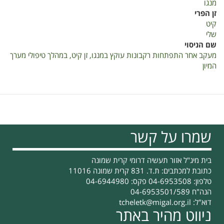
מנגו
זן הפרי
קיט
שלי
שם הניסוי
מעקב אחר התפתחות רקבונות עוקץ במנגו, זן קיט, במהלך טיפולי מערך
המיון
שמרו על קשר
בית מיג"ל אזור תעשיה דרומי קרית שמונה
כתובת למכתבים: ת.ד. 831 קרית שמונה 11016
טלפון: 04-6953508 פקס: 04-6944980
הנה"ח 04-6953501/589
דוא"ל:
tcheletk@migal.org.il
ניווט מהיר באתר