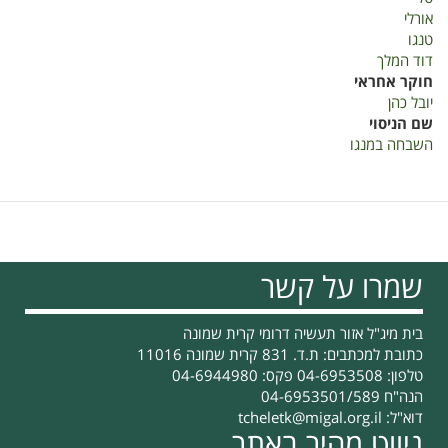
אורלי
טנגו
דוד המלך
חוקר אחראי
יובל כהן
שם הניסוי
השבחה במנגו
שמרו על קשר
בית מיג"ל אזור תעשיה דרומי קרית שמונה
כתובת למכתבים: ת.ד. 831 קרית שמונה 11016
טלפון: 04-6953508 פקס: 04-6944980
הנה"ח 04-6953501/589
דוא"ל:
tcheletk@migal.org.il
ניווט מהיר באתר