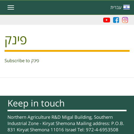
Skip
עברית
Toggle
to
navigation
main
content
פינק
Subscribe to פינק
Keep in touch
Northern Agriculture R&D Migal Building, Southern
Industrial Zone - Kiryat Shemona Mailing address: P.O.B.
831 Kiryat Shemona 11016 Israel Tel: 972-4-6953508