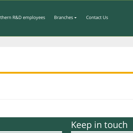
thern R&D employees
Branches
Contact Us
Keep in touch