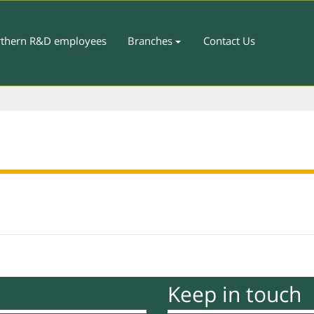
thern R&D employees
Branches
Contact Us
Keep in touch