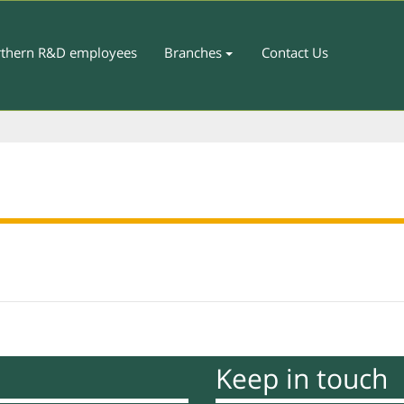
thern R&D employees
Branches
Contact Us
Keep in touch