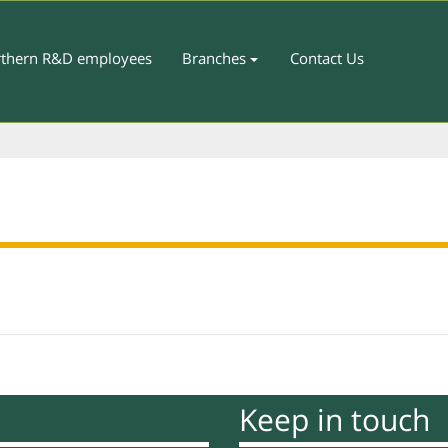
thern R&D employees
Branches
Contact Us
Keep in touch